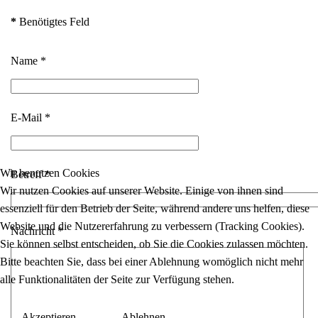
*
Benötigtes Feld
Name
*
E-Mail
*
Wir benutzen Cookies
Betreff
*
Wir nutzen Cookies auf unserer Website. Einige von ihnen sind
essenziell für den Betrieb der Seite, während andere uns helfen, diese
Website und die Nutzererfahrung zu verbessern (Tracking Cookies).
Nachricht
*
Sie können selbst entscheiden, ob Sie die Cookies zulassen möchten.
Bitte beachten Sie, dass bei einer Ablehnung womöglich nicht mehr
alle Funktionalitäten der Seite zur Verfügung stehen.
Akzeptieren
Ablehnen