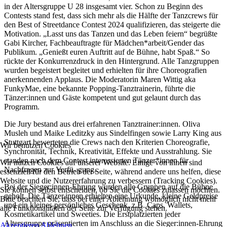
in der Altersgruppe U 28 insgesamt vier. Schon zu Beginn des
Contests stand fest, dass sich mehr als die Hälfte der Tanzcrews für
den Best of Streetdance Contest 2024 qualifizieren, das steigerte die
Motivation. „Lasst uns das Tanzen und das Leben feiern“ begrüßte
Gabi Kircher, Fachbeauftragte für Mädchen*arbeit/Gender das
Publikum. „Genießt euren Auftritt auf de Bühne, habt Spaß.“ So
rückte der Konkurrenzdruck in den Hintergrund. Alle Tanzgruppen
wurden begeistert begleitet und erhielten für ihre Choreografien
anerkennenden Applaus. Die Moderatorin Maren Wittig aka
FunkyMae, eine bekannte Popping-Tanztrainerin, führte die
Tänzer:innen und Gäste kompetent und gut gelaunt durch das
Programm.
Die Jury bestand aus drei erfahrenen Tanztrainer:innen. Oliva
Musleh und Maike Leditzky aus Sindelfingen sowie Larry King aus
Stuttgart bewerteten die Crews nach den Kriterien Choreografie,
Wir benutzen Cookies
Synchronität, Technik, Kreativität, Effekte und Ausstrahlung. Sie
standen nach dem Contest interessierten Tänzer*innen für
Wir nutzen Cookies auf unserer Website. Einige von ihnen sind
Nachfragen zur Verfü- gung.
essenziell für den Betrieb der Seite, während andere uns helfen, diese
Website und die Nutzererfahrung zu verbessern (Tracking Cookies).
Bei der Sieger:innen-Ehrung wurden alle Gruppen auf die Bühne
Sie können selbst entscheiden, ob Sie die Cookies zulassen möchten.
geholt. Die Tänzer.innen erhielten eine Urkunde, kleine Geldpreise
Bitte beachten Sie, dass bei einer Ablehnung womöglich nicht mehr
und ein kleines persönliches Geschenk, z.B. Caps, Wallets,
alle Funktionalitäten der Seite zur Verfügung stehen.
Kosmetikartikel und Sweeties. Die Erstplatzierten jeder
Altersgruppe präsentierten im Anschluss an die Sieger:innen-Ehrung
Akzeptieren
Ablehnen